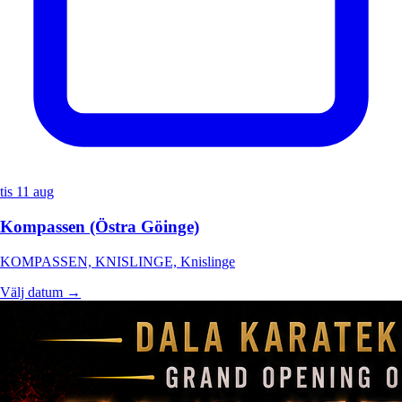
tis 11 aug
Kompassen (Östra Göinge)
KOMPASSEN, KNISLINGE, Knislinge
Välj datum →