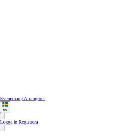
Evenemang
Arrangörer
sv
Logga in
Registrera