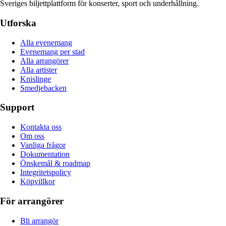
Sveriges biljettplattform för konserter, sport och underhållning.
Utforska
Alla evenemang
Evenemang per stad
Alla arrangörer
Alla artister
Knislinge
Smedjebacken
Support
Kontakta oss
Om oss
Vanliga frågor
Dokumentation
Önskemål & roadmap
Integritetspolicy
Köpvillkor
För arrangörer
Bli arrangör