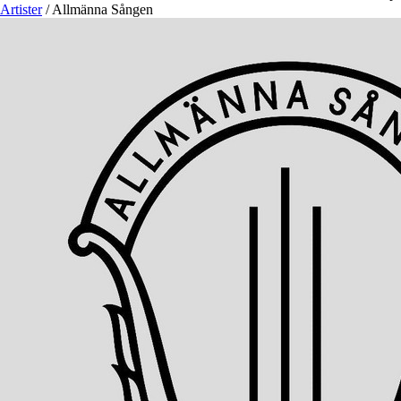
Artister
/
Allmänna Sången