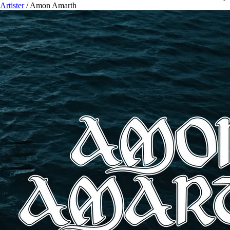
Artister
/
Amon Amarth