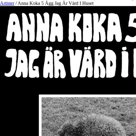
Artister
/
Anna Koka 5 Ägg Jag Är Värd I Huset