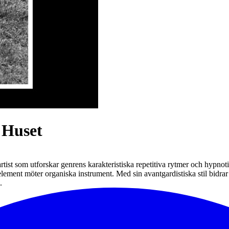
 Huset
st som utforskar genrens karakteristiska repetitiva rytmer och hypnotis
 element möter organiska instrument. Med sin avantgardistiska stil bidr
.