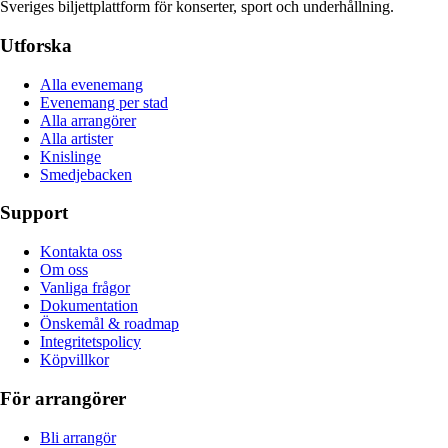
Sveriges biljettplattform för konserter, sport och underhållning.
Utforska
Alla evenemang
Evenemang per stad
Alla arrangörer
Alla artister
Knislinge
Smedjebacken
Support
Kontakta oss
Om oss
Vanliga frågor
Dokumentation
Önskemål & roadmap
Integritetspolicy
Köpvillkor
För arrangörer
Bli arrangör