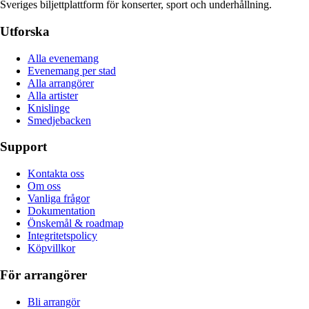
Sveriges biljettplattform för konserter, sport och underhållning.
Utforska
Alla evenemang
Evenemang per stad
Alla arrangörer
Alla artister
Knislinge
Smedjebacken
Support
Kontakta oss
Om oss
Vanliga frågor
Dokumentation
Önskemål & roadmap
Integritetspolicy
Köpvillkor
För arrangörer
Bli arrangör