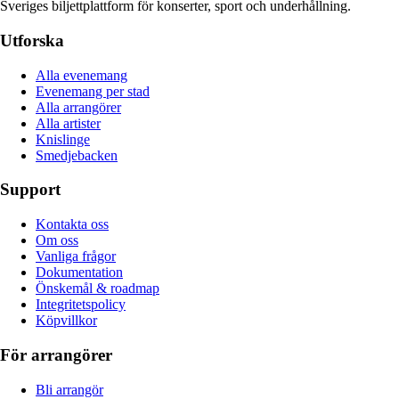
Sveriges biljettplattform för konserter, sport och underhållning.
Utforska
Alla evenemang
Evenemang per stad
Alla arrangörer
Alla artister
Knislinge
Smedjebacken
Support
Kontakta oss
Om oss
Vanliga frågor
Dokumentation
Önskemål & roadmap
Integritetspolicy
Köpvillkor
För arrangörer
Bli arrangör