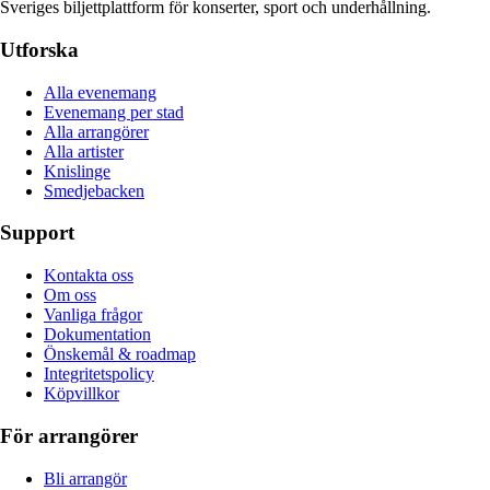
Sveriges biljettplattform för konserter, sport och underhållning.
Utforska
Alla evenemang
Evenemang per stad
Alla arrangörer
Alla artister
Knislinge
Smedjebacken
Support
Kontakta oss
Om oss
Vanliga frågor
Dokumentation
Önskemål & roadmap
Integritetspolicy
Köpvillkor
För arrangörer
Bli arrangör