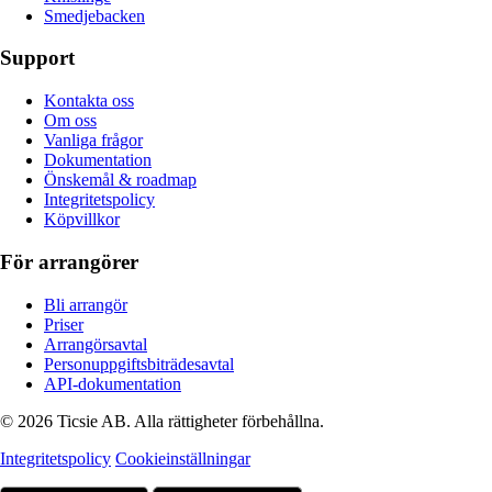
Smedjebacken
Support
Kontakta oss
Om oss
Vanliga frågor
Dokumentation
Önskemål & roadmap
Integritetspolicy
Köpvillkor
För arrangörer
Bli arrangör
Priser
Arrangörsavtal
Personuppgiftsbiträdesavtal
API-dokumentation
© 2026 Ticsie AB. Alla rättigheter förbehållna.
Integritetspolicy
Cookieinställningar