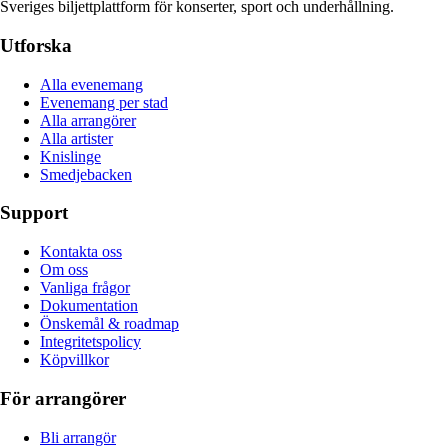
Sveriges biljettplattform för konserter, sport och underhållning.
Utforska
Alla evenemang
Evenemang per stad
Alla arrangörer
Alla artister
Knislinge
Smedjebacken
Support
Kontakta oss
Om oss
Vanliga frågor
Dokumentation
Önskemål & roadmap
Integritetspolicy
Köpvillkor
För arrangörer
Bli arrangör