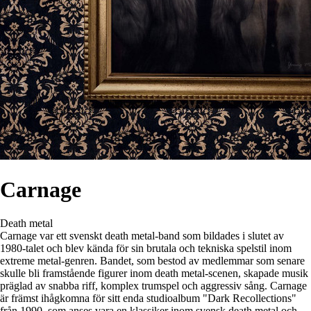
Carnage
Death metal
Carnage var ett svenskt death metal-band som bildades i slutet av
1980-talet och blev kända för sin brutala och tekniska spelstil inom
extreme metal-genren. Bandet, som bestod av medlemmar som senare
skulle bli framstående figurer inom death metal-scenen, skapade musik
präglad av snabba riff, komplex trumspel och aggressiv sång. Carnage
är främst ihågkomna för sitt enda studioalbum "Dark Recollections"
från 1990, som anses vara en klassiker inom svensk death metal och