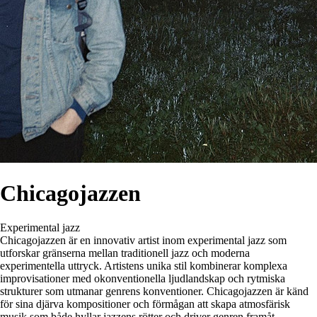
Chicagojazzen
Experimental jazz
Chicagojazzen är en innovativ artist inom experimental jazz som
utforskar gränserna mellan traditionell jazz och moderna
experimentella uttryck. Artistens unika stil kombinerar komplexa
improvisationer med okonventionella ljudlandskap och rytmiska
strukturer som utmanar genrens konventioner. Chicagojazzen är känd
för sina djärva kompositioner och förmågan att skapa atmosfärisk
musik som både hyllar jazzens rötter och driver genren framåt.