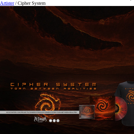
Artister
/
Cipher System