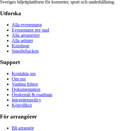
Sveriges biljettplattform för konserter, sport och underhållning.
Utforska
Alla evenemang
Evenemang per stad
Alla arrangörer
Alla artister
Knislinge
Smedjebacken
Support
Kontakta oss
Om oss
Vanliga frågor
Dokumentation
Önskemål & roadmap
Integritetspolicy
Köpvillkor
För arrangörer
Bli arrangör