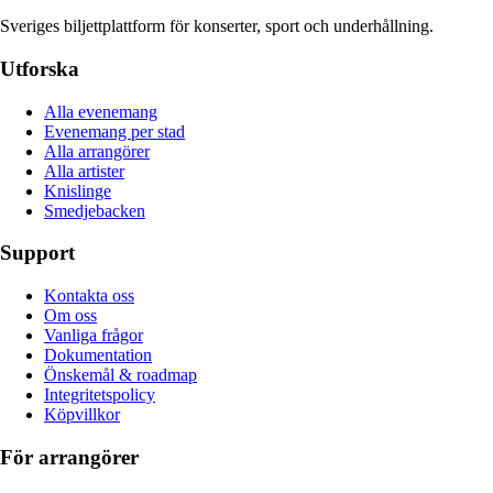
Sveriges biljettplattform för konserter, sport och underhållning.
Utforska
Alla evenemang
Evenemang per stad
Alla arrangörer
Alla artister
Knislinge
Smedjebacken
Support
Kontakta oss
Om oss
Vanliga frågor
Dokumentation
Önskemål & roadmap
Integritetspolicy
Köpvillkor
För arrangörer