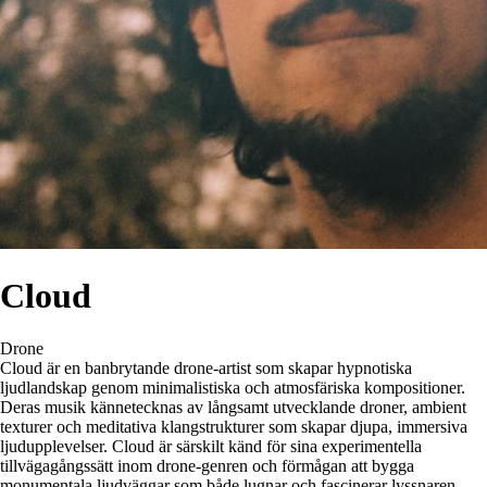
Cloud
Drone
Cloud är en banbrytande drone-artist som skapar hypnotiska
ljudlandskap genom minimalistiska och atmosfäriska kompositioner.
Deras musik kännetecknas av långsamt utvecklande droner, ambient
texturer och meditativa klangstrukturer som skapar djupa, immersiva
ljudupplevelser. Cloud är särskilt känd för sina experimentella
tillvägagångssätt inom drone-genren och förmågan att bygga
monumentala ljudväggar som både lugnar och fascinerar lyssnaren.