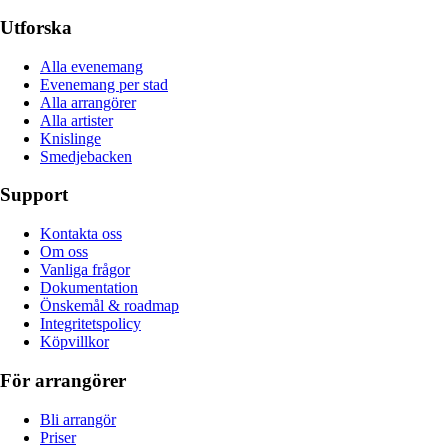
Utforska
Alla evenemang
Evenemang per stad
Alla arrangörer
Alla artister
Knislinge
Smedjebacken
Support
Kontakta oss
Om oss
Vanliga frågor
Dokumentation
Önskemål & roadmap
Integritetspolicy
Köpvillkor
För arrangörer
Bli arrangör
Priser