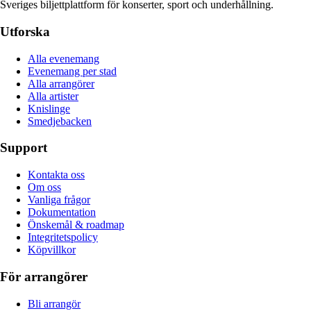
Sveriges biljettplattform för konserter, sport och underhållning.
Utforska
Alla evenemang
Evenemang per stad
Alla arrangörer
Alla artister
Knislinge
Smedjebacken
Support
Kontakta oss
Om oss
Vanliga frågor
Dokumentation
Önskemål & roadmap
Integritetspolicy
Köpvillkor
För arrangörer
Bli arrangör