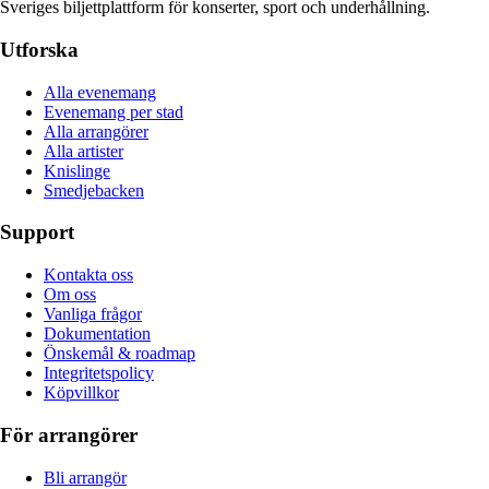
Sveriges biljettplattform för konserter, sport och underhållning.
Utforska
Alla evenemang
Evenemang per stad
Alla arrangörer
Alla artister
Knislinge
Smedjebacken
Support
Kontakta oss
Om oss
Vanliga frågor
Dokumentation
Önskemål & roadmap
Integritetspolicy
Köpvillkor
För arrangörer
Bli arrangör