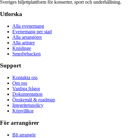
Sveriges biljettplattform för konserter, sport och underhållning.
Utforska
Alla evenemang
Evenemang per stad
Alla arrangörer
Alla artister
Knislinge
Smedjebacken
Support
Kontakta oss
Om oss
Vanliga frågor
Dokumentation
Önskemål & roadmap
Integritetspolicy
Köpvillkor
För arrangörer
Bli arrangör