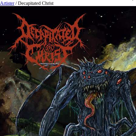
Artister
/
Decapitated Christ