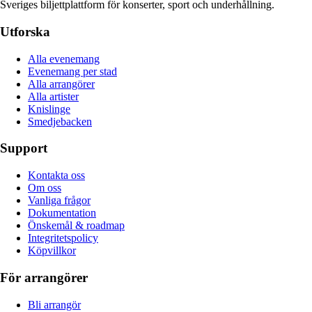
Sveriges biljettplattform för konserter, sport och underhållning.
Utforska
Alla evenemang
Evenemang per stad
Alla arrangörer
Alla artister
Knislinge
Smedjebacken
Support
Kontakta oss
Om oss
Vanliga frågor
Dokumentation
Önskemål & roadmap
Integritetspolicy
Köpvillkor
För arrangörer
Bli arrangör