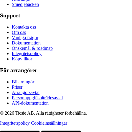
Smedjebacken
Support
Kontakta oss
Om oss
Vanliga frågor
Dokumentation
Önskemål & roadmap
Integritetspolicy
Köpvillkor
För arrangörer
Bli arrangör
Priser
Arrangörsavtal
Personuppgiftsbiträdesavtal
API-dokumentation
© 2026 Ticsie AB. Alla rättigheter förbehållna.
Integritetspolicy
Cookieinställningar