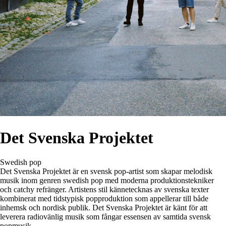
Det Svenska Projektet
Swedish pop
Det Svenska Projektet är en svensk pop-artist som skapar melodisk
musik inom genren swedish pop med moderna produktionstekniker
och catchy refränger. Artistens stil kännetecknas av svenska texter
kombinerat med tidstypisk popproduktion som appellerar till både
inhemsk och nordisk publik. Det Svenska Projektet är känt för att
leverera radiovänlig musik som fångar essensen av samtida svensk
popmusik.