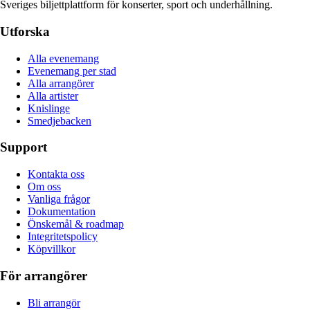
Sveriges biljettplattform för konserter, sport och underhållning.
Utforska
Alla evenemang
Evenemang per stad
Alla arrangörer
Alla artister
Knislinge
Smedjebacken
Support
Kontakta oss
Om oss
Vanliga frågor
Dokumentation
Önskemål & roadmap
Integritetspolicy
Köpvillkor
För arrangörer
Bli arrangör