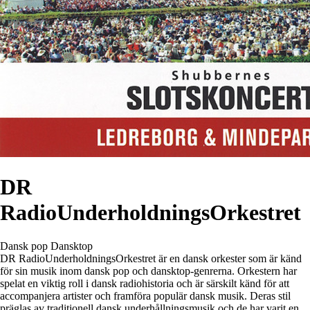
DR
RadioUnderholdningsOrkestret
Dansk pop
Dansktop
DR RadioUnderholdningsOrkestret är en dansk orkester som är känd
för sin musik inom dansk pop och dansktop-genrerna. Orkestern har
spelat en viktig roll i dansk radiohistoria och är särskilt känd för att
accompanjera artister och framföra populär dansk musik. Deras stil
präglas av traditionell dansk underhållningsmusik och de har varit en