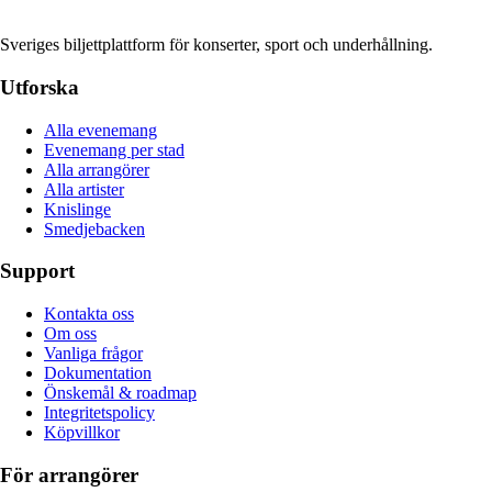
Sveriges biljettplattform för konserter, sport och underhållning.
Utforska
Alla evenemang
Evenemang per stad
Alla arrangörer
Alla artister
Knislinge
Smedjebacken
Support
Kontakta oss
Om oss
Vanliga frågor
Dokumentation
Önskemål & roadmap
Integritetspolicy
Köpvillkor
För arrangörer