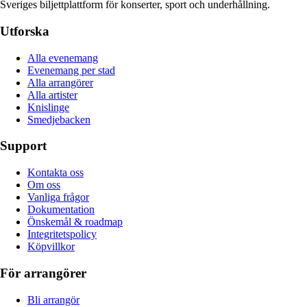
Sveriges biljettplattform för konserter, sport och underhållning.
Utforska
Alla evenemang
Evenemang per stad
Alla arrangörer
Alla artister
Knislinge
Smedjebacken
Support
Kontakta oss
Om oss
Vanliga frågor
Dokumentation
Önskemål & roadmap
Integritetspolicy
Köpvillkor
För arrangörer
Bli arrangör