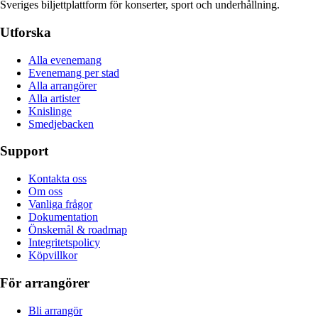
Sveriges biljettplattform för konserter, sport och underhållning.
Utforska
Alla evenemang
Evenemang per stad
Alla arrangörer
Alla artister
Knislinge
Smedjebacken
Support
Kontakta oss
Om oss
Vanliga frågor
Dokumentation
Önskemål & roadmap
Integritetspolicy
Köpvillkor
För arrangörer
Bli arrangör