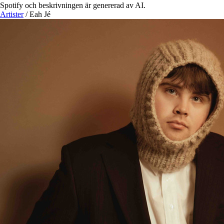
Spotify och beskrivningen är genererad av AI.
Artister
/
Eah Jé