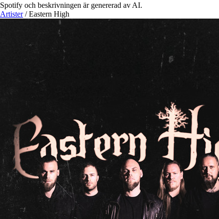
Spotify och beskrivningen är genererad av AI.
Artister
/
Eastern High