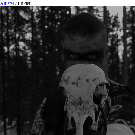
Artister
/
Ehlder