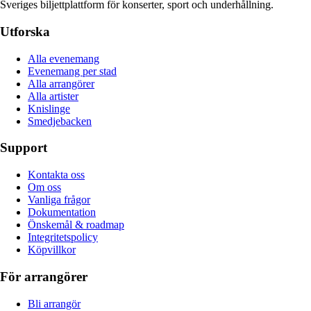
Sveriges biljettplattform för konserter, sport och underhållning.
Utforska
Alla evenemang
Evenemang per stad
Alla arrangörer
Alla artister
Knislinge
Smedjebacken
Support
Kontakta oss
Om oss
Vanliga frågor
Dokumentation
Önskemål & roadmap
Integritetspolicy
Köpvillkor
För arrangörer
Bli arrangör