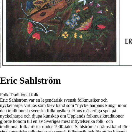
Eric Sahlström
Folk
Traditional folk
Eric Sahlström var en legendarisk svensk folkmusiker och
nyckelharpa-virtuos som blev känd som "nyckelharpans kung" inom
den traditionella svenska folkmusiken. Hans mästerliga spel på
nyckelharpa och djupa kunskap om Upplands folkmusiktraditioner
gjorde honom till en av Sveriges mest inflytelserika folk- och
traditional folk-artister under 1900-talet. Sahlström är främst känd för
sina autentiska tolkningar av svensk folkmusik och för att ha bevarat