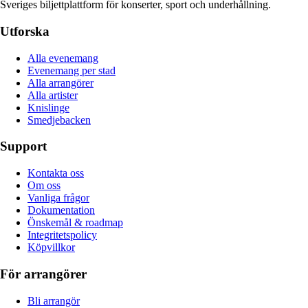
Sveriges biljettplattform för konserter, sport och underhållning.
Utforska
Alla evenemang
Evenemang per stad
Alla arrangörer
Alla artister
Knislinge
Smedjebacken
Support
Kontakta oss
Om oss
Vanliga frågor
Dokumentation
Önskemål & roadmap
Integritetspolicy
Köpvillkor
För arrangörer
Bli arrangör