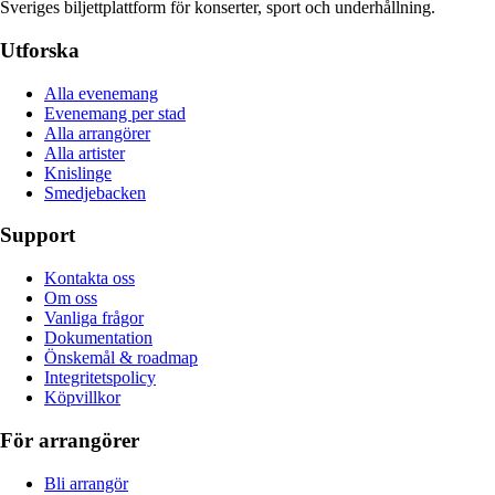
Sveriges biljettplattform för konserter, sport och underhållning.
Utforska
Alla evenemang
Evenemang per stad
Alla arrangörer
Alla artister
Knislinge
Smedjebacken
Support
Kontakta oss
Om oss
Vanliga frågor
Dokumentation
Önskemål & roadmap
Integritetspolicy
Köpvillkor
För arrangörer
Bli arrangör