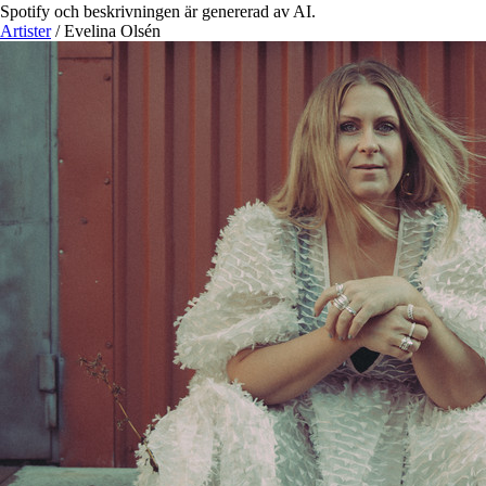
Spotify och beskrivningen är genererad av AI.
Artister
/
Evelina Olsén