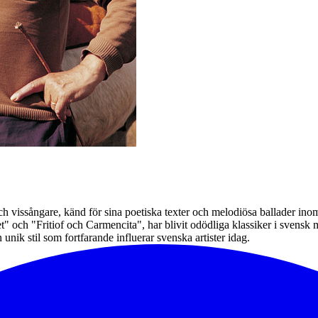
ch vissångare, känd för sina poetiska texter och melodiösa ballader i
et" och "Fritiof och Carmencita", har blivit odödliga klassiker i svens
unik stil som fortfarande influerar svenska artister idag.