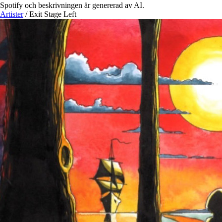
Spotify och beskrivningen är genererad av AI.
Artister
/
Exit Stage Left