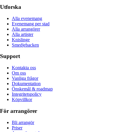
Utforska
Alla evenemang
Evenemang per stad
Alla arrangörer
Alla artister
Knislinge
Smedjebacken
Support
Kontakta oss
Om oss
Vanliga frågor
Dokumentation
Önskemål & roadmap
Integritetspolicy
Köpvillkor
För arrangörer
Bli arrangör
Priser