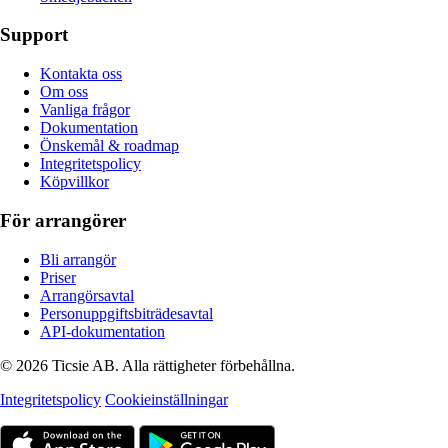
Support
Kontakta oss
Om oss
Vanliga frågor
Dokumentation
Önskemål & roadmap
Integritetspolicy
Köpvillkor
För arrangörer
Bli arrangör
Priser
Arrangörsavtal
Personuppgiftsbiträdesavtal
API-dokumentation
© 2026 Ticsie AB. Alla rättigheter förbehållna.
Integritetspolicy
Cookieinställningar