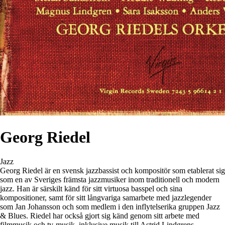
Georg Riedel
Jazz
Georg Riedel är en svensk jazzbassist och kompositör som etablerat sig
som en av Sveriges främsta jazzmusiker inom traditionell och modern
jazz. Han är särskilt känd för sitt virtuosa basspel och sina
kompositioner, samt för sitt långvariga samarbete med jazzlegender
som Jan Johansson och som medlem i den inflytelserika gruppen Jazz
& Blues. Riedel har också gjort sig känd genom sitt arbete med
filmmusik och tv-musik, inklusive musik till Astrid Lindgrens