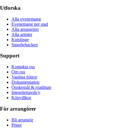
Utforska
Alla evenemang
Evenemang per stad
Alla arrangörer
Alla artister
Knislinge
Smedjebacken
Support
Kontakta oss
Om oss
Vanliga frågor
Dokumentation
Önskemål & roadmap
Integritetspolicy
Köpvillkor
För arrangörer
Bli arrangör
Priser