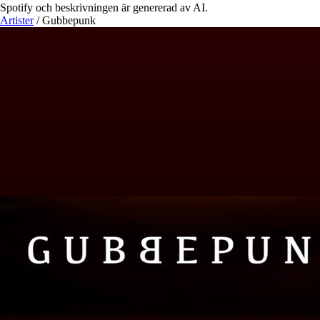
Spotify och beskrivningen är genererad av AI.
Artister
/
Gubbepunk