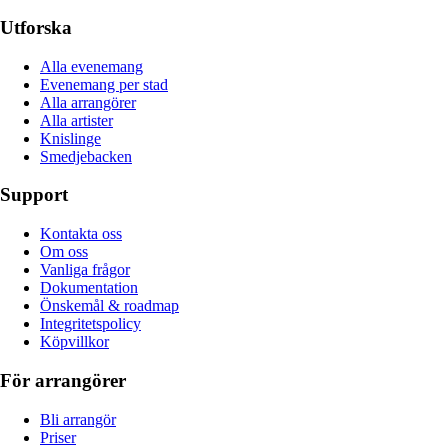
Utforska
Alla evenemang
Evenemang per stad
Alla arrangörer
Alla artister
Knislinge
Smedjebacken
Support
Kontakta oss
Om oss
Vanliga frågor
Dokumentation
Önskemål & roadmap
Integritetspolicy
Köpvillkor
För arrangörer
Bli arrangör
Priser