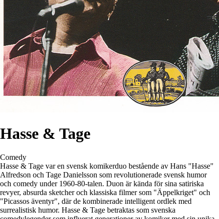
Hasse & Tage
Comedy
Hasse & Tage var en svensk komikerduo bestående av Hans "Hasse"
Alfredson och Tage Danielsson som revolutionerade svensk humor
och comedy under 1960-80-talen. Duon är kända för sina satiriska
revyer, absurda sketcher och klassiska filmer som "Äppelkriget" och
"Picassos äventyr", där de kombinerade intelligent ordlek med
surrealistisk humor. Hasse & Tage betraktas som svenska
comedylegender som influerat generationer av komiker med sin unika