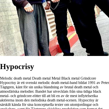
Hypocrisy
Melodic death metal
Death metal
Metal
Black metal
Grindcore
Hypocrisy är ett svenskt melodic death metal-band bildat 1991 av Peter
Tägtgren, känt för sin unika blandning av brutal death metal och
atmosfäriska melodier. Bandet har utvecklats från sina tidiga black
metal- och grindcore-rötter till att bli en av de mest inflytelserika
aktörerna inom den melodiska death metal-scenen. Hypocrisy är
särskilt kända för sina konceptuella texter om utomjordingar och
apokalyps, samt för Tägtgrens skickliga produktion som format det