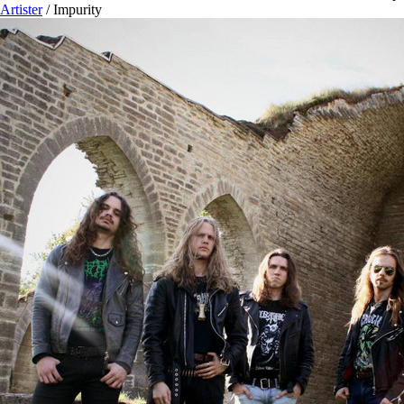
Artister
/
Impurity