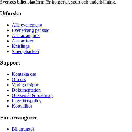
Sveriges biljettplattform för konserter, sport och underhållning.
Utforska
Alla evenemang
Evenemang per stad
Alla arrangörer
Alla artister
Knislinge
Smedjebacken
Support
Kontakta oss
Om oss
Vanliga frågor
Dokumentation
Önskemål & roadmap
Integritetspolicy
Köpvillkor
För arrangörer
Bli arrangör