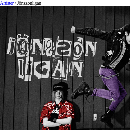
Artister
/
Jönzzonligan