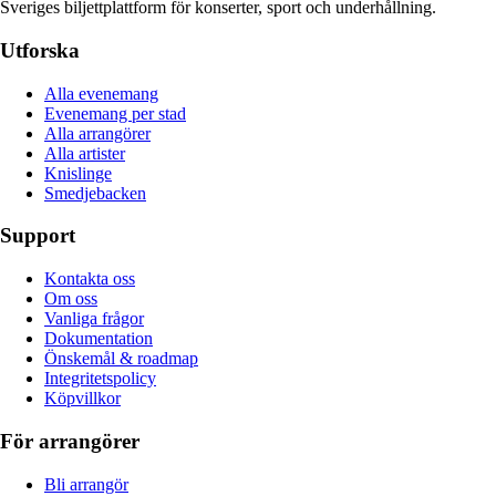
Sveriges biljettplattform för konserter, sport och underhållning.
Utforska
Alla evenemang
Evenemang per stad
Alla arrangörer
Alla artister
Knislinge
Smedjebacken
Support
Kontakta oss
Om oss
Vanliga frågor
Dokumentation
Önskemål & roadmap
Integritetspolicy
Köpvillkor
För arrangörer
Bli arrangör