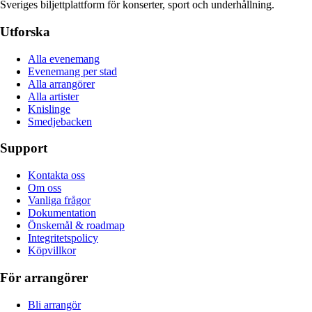
Sveriges biljettplattform för konserter, sport och underhållning.
Utforska
Alla evenemang
Evenemang per stad
Alla arrangörer
Alla artister
Knislinge
Smedjebacken
Support
Kontakta oss
Om oss
Vanliga frågor
Dokumentation
Önskemål & roadmap
Integritetspolicy
Köpvillkor
För arrangörer
Bli arrangör